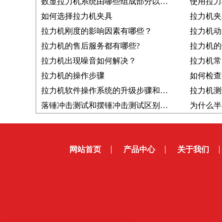
数显拉力机系统由哪些组成部分以及结构原理是？
使用拉力
如何选择拉力机夹具
拉力机夹
拉力机刚度的影响因素有哪些？
拉力机的售后服务都有哪些?
拉力机的
拉力机出现噪音如何解决？
拉力机常
拉力机的操作步骤
如何检查
拉力机软件操作系统的升级步骤和注意事项
拉力机测
落锤冲击测试和摆锤冲击测试区别在哪里？从测试方法到应用场景解析
网站首页
产品中心
关于我们