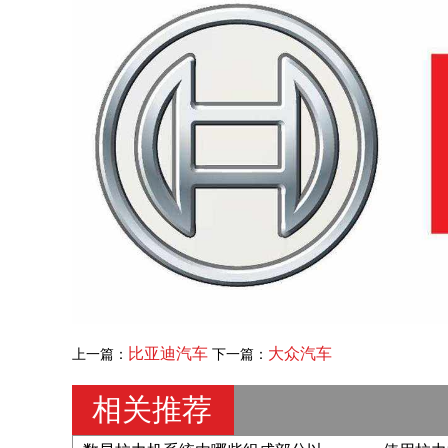
比亚迪汽车
大众汽车
上一篇：
下一篇：
相关推荐