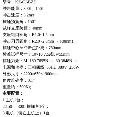
型号：KZ-CJ-BZD
冲击能量：300J、150J
冲击速度：5.2m/s
摆锤预扬角：150°
试样支座跨距：40mm
支座钳口圆角：R1.0~1.5mm
冲击刀刃圆角：R2.0~2.5mm （ R8mm）
摆锤中心至冲击点距离：750mm
标准试样尺寸：10×10(7.5或5)×55mm
摆锤力矩：M=160.7695N.m 80.3848N.m
电源和功率：三相四线 50Hz 380V 250W
外形尺寸：2200×650×1900mm
角度准确度：0.1°
重量约：500Kg
主要配置：
1.主机1台；
2.150J、300J 摆锤各1个；
3.电机（装在主机上）1台