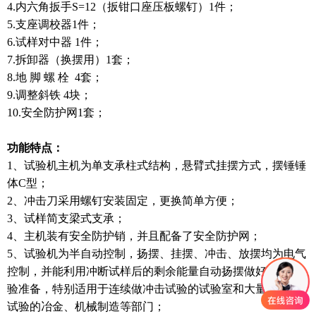
4.内六角扳手S=12（扳钳口座压板螺钉）1件；
5.支座调校器1件；
6.试样对中器 1件；
7.拆卸器（换摆用）1套；
8.地 脚 螺 栓 4套；
9.调整斜铁 4块；
10.安全防护网1套；
功能特点：
1、试验机主机为单支承柱式结构，悬臂式挂摆方式，摆锤锤
体C型；
2、冲击刀采用螺钉安装固定，更换简单方便；
3、试样简支梁式支承；
4、主机装有安全防护销，并且配备了安全防护网；
5、试验机为半自动控制，扬摆、挂摆、冲击、放摆均为电气
控制，并能利用冲断试样后的剩余能量自动扬摆做好下次试
验准备，特别适用于连续做冲击试验的试验室和大量做冲击
试验的冶金、机械制造等部门；