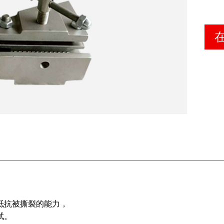
抵抗被撕裂的能力，
试。