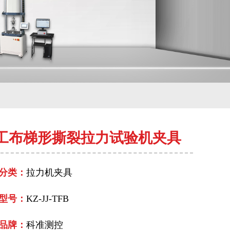
工布梯形撕裂拉力试验机夹具
分类：
拉力机夹具
型号：
KZ-JJ-TFB
品牌：
科准测控