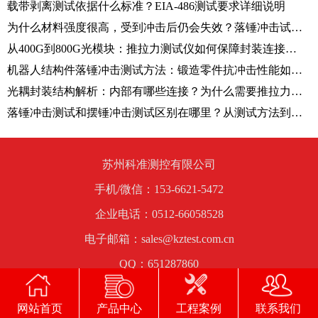
载带剥离测试依据什么标准？EIA-486测试要求详细说明
为什么材料强度很高，受到冲击后仍会失效？落锤冲击试验机揭秘原因
从400G到800G光模块：推拉力测试仪如何保障封装连接可靠性？
机器人结构件落锤冲击测试方法：锻造零件抗冲击性能如何评价？
光耦封装结构解析：内部有哪些连接？为什么需要推拉力测试仪验证？
落锤冲击测试和摆锤冲击测试区别在哪里？从测试方法到应用场景解析
苏州科准测控有限公司
手机/微信：153-6621-5472
企业电话：0512-66058528
电子邮箱：sales@kztest.com.cn
QQ：651287860
公司地址：苏州市吴中区经济开发区兴南路58号1号厂房科准
网站首页
产品中心
工程案例
联系我们
测控大楼