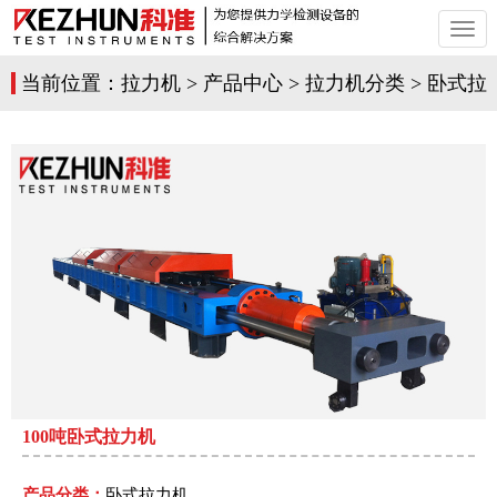
切
换
导
当前位置：
拉力机
>
产品中心
>
拉力机分类
>
卧式拉
航
力机
>
100吨卧式拉力机
产品分类：
卧式拉力机