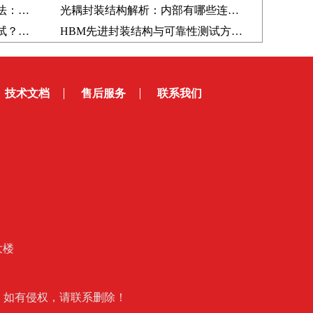
机器人结构件落锤冲击测试方法：锻造零件抗冲击性能如何评价？
光耦封装结构解析：内部有哪些连接？为什么需要推拉力测试仪验证？
金属结构件冲击可靠性如何测试？半导体装备零部件落锤冲击试验方法解析
HBM先进封装结构与可靠性测试方法研究：Micro Bump剪切测试技术解析
技术文档
售后服务
联系我们
大楼
友投稿，如有侵权，请联系删除！