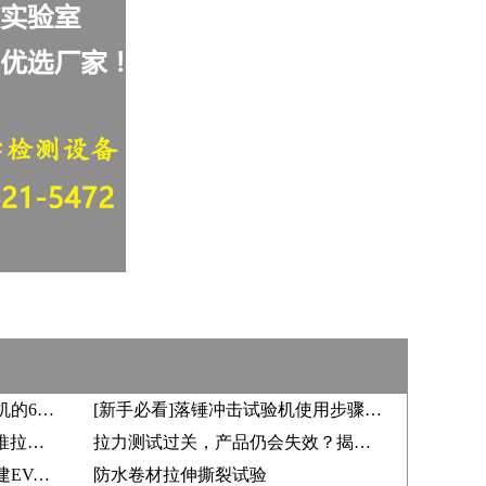
半导体封装必知：推拉力测试机的6大测试场景（焊线/锡球/芯片/凸点/推球/矢量）
[新手必看]落锤冲击试验机使用步骤与规范化作业指南
PCB元器件推力测试怎么做？推拉力测试机厂家实拍测试操作流程
拉力测试过关，产品仍会失效？揭秘不可替代的半导体焊球-剪切测试
以万能拉力试验机为核心，构建EVA复合材料拉伸测试完整方案
防水卷材拉伸撕裂试验