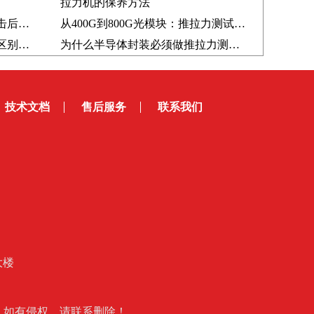
拉力机的保养方法
为什么材料强度很高，受到冲击后仍会失效？落锤冲击试验机揭秘原因
从400G到800G光模块：推拉力测试仪如何保障封装连接可靠性？
落锤冲击测试和摆锤冲击测试区别在哪里？从测试方法到应用场景解析
为什么半导体封装必须做推拉力测试？3个原因告诉你
技术文档
售后服务
联系我们
大楼
友投稿，如有侵权，请联系删除！