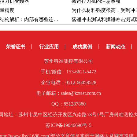
拉力机变频器
搬运拉力机的注意事项
量精度
光耦封装结构解析：内部有哪些连接？为什么需要推拉力测试仪验证？
荣誉证书
行业应用
成功案例
新闻动态
苏州科准测控有限公司
手机/微信：153-6621-5472
企业电话：0512-66058528
电子邮箱：sales@kztest.com.cn
QQ：651287860
司地址：苏州市吴中区经济开发区兴南路58号1号厂房科准测控
苏ICP备19046690号-5
p://www.llsyj1688.com)部分文章信息来源于网络以及网