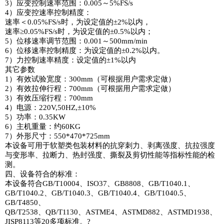
3）应变控制速率范围：0.005～5%FS/s
4）应变控速率控制精度：
速率＜0.05%FS/s时，为设定值的±2%以内，
速率≥0.05%FS/s时，为设定值的±0.5%以内；
5）位移速率调节范围：0.001～500mm/min
6）位移速率控制精度：为设定值的±0.2%以内。
7）力控制速率精度：设定值的±1%以内
其它参数
1）有效试验宽度：300mm（可根据用户需求定做）
2）有效拉伸行程：700mm（可根据用户需求定做）
3）有效压缩行程：700mm
4）电源：220V,50HZ,±10%
5）功率：0.35KW
6）主机重量：约60KG
7）外形尺寸：550*470*725mm
本设备可用于软塑类包装材料的抗穿刺力、剥离强度、抗拉强度
与变形率、拉断力、热封强度、撕裂及剪切性能等指标性能的检
测。
四、设备符合的标准：
本设备符合GB/T10004、ISO37、GB8808、GB/T1040.1、
GB/T1040.2、GB/T1040.3、GB/T1040.4、GB/T1040.5、
GB/T4850、
QB/T2538、QB/T1130、ASTME4、ASTMD882、ASTMD1938、
JISP8113等20多项标准。?