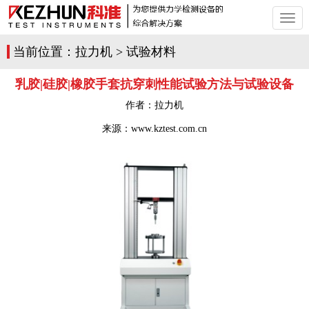
切
换
导
当前位置：
拉力机
>
试验材料
航
乳胶|硅胶|橡胶手套抗穿刺性能试验方法与试验设备
作者：
拉力机
来源：www.kztest.com.cn