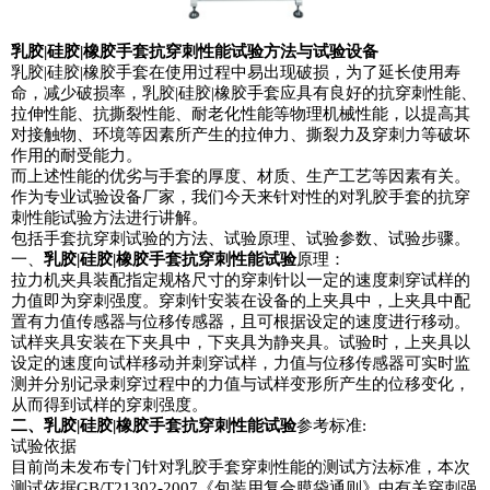
乳胶|硅胶|橡胶手套抗穿刺性能试验方法与试验设备
乳胶|硅胶|橡胶手套在使用过程中易出现破损，为了延长使用寿
命，减少破损率，乳胶|硅胶|橡胶手套应具有良好的抗穿刺性能、
拉伸性能、抗撕裂性能、耐老化性能等物理机械性能，以提高其
对接触物、环境等因素所产生的拉伸力、撕裂力及穿刺力等破坏
作用的耐受能力。
而上述性能的优劣与手套的厚度、材质、生产工艺等因素有关。
作为专业试验设备厂家，我们今天来针对性的对乳胶手套的抗穿
刺性能试验方法进行讲解。
包括手套抗穿刺试验的方法、试验原理、试验参数、试验步骤。
一、
乳胶|硅胶|橡胶手套抗穿刺性能试验
原理：
拉力机夹具装配指定规格尺寸的穿刺针以一定的速度刺穿试样的
力值即为穿刺强度。穿刺针安装在设备的上夹具中，上夹具中配
置有力值传感器与位移传感器，且可根据设定的速度进行移动。
试样夹具安装在下夹具中，下夹具为静夹具。试验时，上夹具以
设定的速度向试样移动并刺穿试样，力值与位移传感器可实时监
测并分别记录刺穿过程中的力值与试样变形所产生的位移变化，
从而得到试样的穿刺强度。
二、乳胶|硅胶|橡胶手套抗穿刺性能试验
参考标准:
试验依据
目前尚未发布专门针对乳胶手套穿刺性能的测试方法标准，本次
测试依据GB/T21302-2007《包装用复合膜袋通则》中有关穿刺强