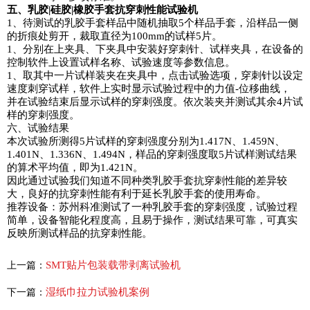
五、乳胶|硅胶|橡胶手套抗穿刺性能试验机
1、待测试的乳胶手套样品中随机抽取5个样品手套，沿样品一侧
的折痕处剪开，裁取直径为100mm的试样5片。
1、分别在上夹具、下夹具中安装好穿刺针、试样夹具，在设备的
控制软件上设置试样名称、试验速度等参数信息。
1、取其中一片试样装夹在夹具中，点击试验选项，穿刺针以设定
速度刺穿试样，软件上实时显示试验过程中的力值-位移曲线，
并在试验结束后显示试样的穿刺强度。依次装夹并测试其余4片试
样的穿刺强度。
六、试验结果
本次试验所测得5片试样的穿刺强度分别为1.417N、1.459N、
1.401N、1.336N、1.494N，样品的穿刺强度取5片试样测试结果
的算术平均值，即为1.421N。
因此通过试验我们知道不同种类乳胶手套抗穿刺性能的差异较
大，良好的抗穿刺性能有利于延长乳胶手套的使用寿命。
推荐设备：苏州科准测试了一种乳胶手套的穿刺强度，试验过程
简单，设备智能化程度高，且易于操作，测试结果可靠，可真实
反映所测试样品的抗穿刺性能。
SMT贴片包装载带剥离试验机
上一篇：
湿纸巾拉力试验机案例
下一篇：