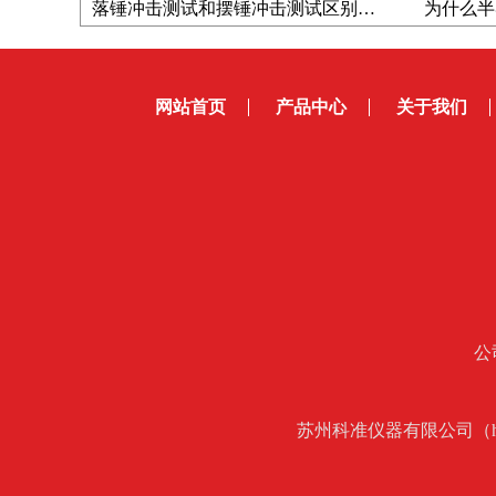
落锤冲击测试和摆锤冲击测试区别在哪里？从测试方法到应用场景解析
网站首页
产品中心
关于我们
公
苏州科准仪器有限公司（htt