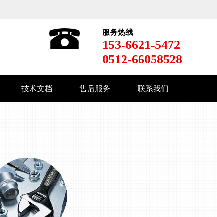
服务热线
153-6621-5472
0512-66058528
技术文档
售后服务
联系我们