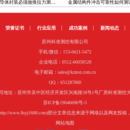
为什么半导体封装必须做推拉力测试？3个原因告诉你
荣誉证书
行业应用
成功案例
新闻动态
苏州科准测控有限公司
手机/微信：153-6621-5472
企业电话：0512-66058528
电子邮箱：sales@kztest.com.cn
QQ：651287860
司地址：苏州市吴中区经济开发区兴南路58号1号厂房科准测控
苏ICP备19046690号-5
p://www.llsyj1688.com)部分文章信息来源于网络以及网
网站地图