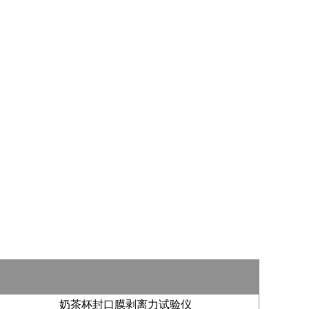
奶茶杯封口膜剥离力试验仪