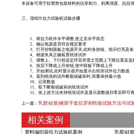
本设备可用于软塑类包装材料的抗穿刺力、剥离强度、抗拉
三、湿纸巾拉力试验机试验步骤
1、将拉力机作水平调整,使之呈水平状态
2、确认电源是否符合规定要求
3、打开控制面板之电源开关,此时各按钮、指示灯亮及各
4、根据夹具正确装置纸张试件
5、调整上、下行程设定环至所需之范围上下限位置及选
6、按启下降或上升按钮,使中联板下降或上升
7、开始测试,此时显示器开始显示出纸张试件拉力数值
9、直到纸张的试件断裂或破坏时,荷重保持最小值
10、记录数值
11、取下断裂或破坏的纸张试件
12、依上述方法夹持纸张试件及显示器数值归零后即可
乳胶|硅胶|橡胶手套抗穿刺性能试验方法与试
上一篇：
相关案例
​塑料编织袋拉力试验机案例