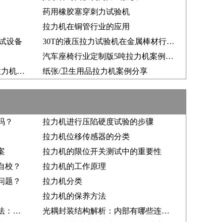
药用橡胶塞穿刺力试验机
拉力机在铜管行业的应用
试设备
30T的液压拉力试验机在金属棒材行业的应用
汽车座椅行业定制版5吨拉力机案例分享
电脑配件行业定制100kg双柱拉力机带可移动滑轨平台案例分享
纸张/卫生用品拉力机案例分享
吗？
拉力机进行压陷硬度试验的步骤
拉力机位移传感器的分类
案
拉力机的限位开关测试中的重要性
自校？
拉力机的工作原理
问题？
拉力机分类
拉力机的保养方法
机器人结构件落锤冲击测试方法：锻造零件抗冲击性能如何评价？
光耦封装结构解析：内部有哪些连接？为什么需要推拉力测试仪验证？