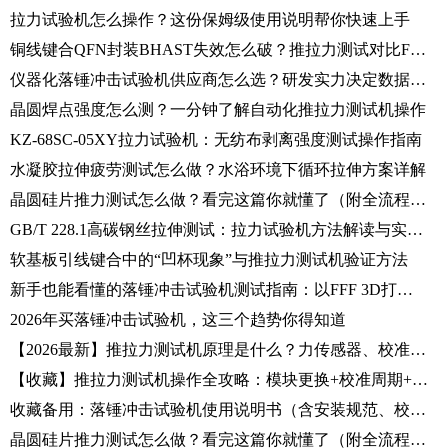
拉力试验机怎么操作？这份保姆级使用说明帮你快速上手
铜线键合QFN封装BHAST失效怎么破？推拉力测试对比FSF与FSFF模式给出答案
仪器化落锤冲击试验机供应商怎么选？研发实力决定数据可靠性
晶圆焊点强度怎么测？一分钟了解自动化推拉力测试机操作
KZ-68SC-05XY拉力试验机：无纺布剥离强度测试操作指南
水凝胶拉伸疲劳测试怎么做？水浴环境下循环拉伸方案详解
晶圆硅片推力测试怎么做？看完这篇你就懂了（附全流程实操指南）
GB/T 228.1高碳钢丝拉伸测试：拉力试验机方法解读与实操指南
软基板引线键合中的“凹杯现象”与推拉力测试机验证方法
新手也能看懂的落锤冲击试验机测试指南：以FFF 3D打印CFRP厚层合板为例
2026年买落锤冲击试验机，这三个趋势你得知道
【2026最新】推拉力测试机原理是什么？力传感器、校准规范、测试流程一篇讲清
【收藏】推拉力测试机操作全攻略：模块更换+校准周期+故障排查，工程师必备指南
收藏备用：落锤冲击试验机使用说明书（含安装规范、校准流程、安全要点）
晶圆硅片推力测试怎么做？看完这篇你就懂了（附全流程实操指南）