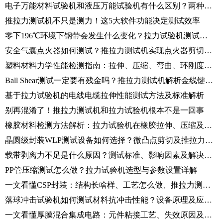
电子万能材料试验机和液压万能试验机有什么区别？两种试验机选型建议
推拉力测试机不只是测力！这5大软件功能决定测试效率
零下196℃环境下钢带会发生什么变化？拉力试验机测试全过程解析
安全气囊点火器如何测试？推拉力测试机实现点火器剪切力检测
塑料材料力学性能检测指南：拉伸、压缩、弯曲、环刚度测试方法解析
Ball Shear测试一定要有残金吗？推拉力测试机解析金线键合可靠性
基于拉力试验机的电线电缆拉伸性能测试方法及标准解析
别再混淆了！推拉力测试机和拉力试验机根本不是一回事
橡胶材料检测方法解析：拉力试验机在橡胶拉伸、压缩及撕裂测试中的应用
晶圆级封装WLP测试设备如何选择？微凸点剪切及推拉力测试方法介绍
载带剥离力不足是什么原因？测试标准、影响因素及解决方法详解
PP管压缩测试怎么做？拉力试验机选型与参数设置详解
一文看懂CSP封装：结构长啥样、工艺怎么做、推拉力测试怎么测
落球冲击试验机如何测试材料抗冲击性能？设备原理及应用介绍
一文看懂厚膜混合集成电路：元件粘接工艺、失效原因及剪切力测试方法