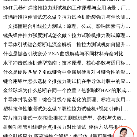
SMT元器件焊接推拉力测试机的工作原理与应用场景，厂家技术解答！
玻璃纤维拉伸测试怎么做？拉力试验机断裂强力与伸长测定全解析
一文搞懂键合引线拉力测试：原理、公式、影响因素与方法全解析
镜头组件推力强度测试怎么做？拉力试验机推力测试原理、标准与操作流程
半导体引线键合熔断电流全解析：推拉力测试机如何提升器件可靠性？
什么是键合引线疲劳？S-N曲线解读与不同材料寿命对比
水平冲击试验机选型指南：技术原理、核心参数与适用标准全解析
什么是硬度匹配？引线键合中金属层硬度对可键合性的影响解析
键合用铝丝怎么选材？推拉力测试机在半导体封装中的应用解析
金丝球焊为什么总断在同一个位置？热影响区HAZ的形成、问题与管控方法
半导体封装必看：键合引线存储老化的原理、标准与实用管控全解析
塑料拉伸性能测试怎么做？双柱拉力试验机+视频引伸计完整方案解析
芯片推力测试一次搞懂:推拉力测试机选型、参数与失效分析
射频功率管引线键合点推拉力对比测试_评估方法与推拉力测试机测试流程详解
键合引线应力-应变特性全解析：半导体封装可靠性的核心力学基础