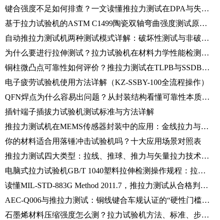
键合强度不足如何排查？一文读懂推拉力测试在DPA与失效分析中的核心应用
基于拉力试验机的ASTM C1499陶瓷双轴弯曲强度测试原理详解
自动推拉力测试机两种测试模式详解：破坏性测试与非破坏性测试区别
为什么要进行拉伸测试？拉力试验机在材料力学性能检测中的核心应用
铜柱微凸点可靠性如何评价？推拉力测试在TLPB与SSDB中的应用
电子疲劳试验机使用方法详解（KZ-SSBY-100全流程操作）
QFN焊点为什么容易出问题？从封装结构看懂可靠性本质（含Alpha-W260推拉力测试机应用）
插针端子插拔力试验机测试标准与方法详解
推拉力测试机在MEMS传感器封装中的应用：金线拉力与芯片推力测试技术解析
你的材料适合用落锤冲击试验机吗？十大应用场景对照表
推拉力测试四大类型：拉线、推球、推力与矢量拉力技术详解
电脑式拉力试验机GB/T 1040塑料拉伸检测操作规程：拉伸强度、断裂伸长率、弹性模量一次测准
读懂MIL-STD-883G Method 2011.7，推拉力测试从合格判定到失效归类的完整技术手册
AEC-Q006与推拉力测试：铜线键合车规认证的“硬性门槛”全解析
石墨烯材料压缩强度怎么测？拉力试验机方法、标准、步骤详解