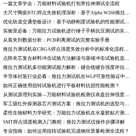
一篇文章学会：万能材料试验机打包带拉伸测试全流程
大尺寸陶瓷BTC焊点失效机理深析：基于Alpha W260推拉力测试机的应用与操作
优化轨道交通垫板设计：基于动静刚度试验机的性能测试与分析
实验室必备：万能拉力试验机进行锤子手柄抗压测试的实操指南
从装夹到数据分析：PCB剥离测试的完整实验手册
推拉力测试机在CBGA焊点强度失效分析中的标准化流程与实践
点阵夹芯复合材料冲击试验方法解读与落锤冲击试验机选型指南
推拉力测试机多功能测试能力解析：键合线键合强度评估的标准化流程
半导体封装行业必看：推拉力测试机在WLP可靠性验证中的关键应用
如何正确使用扭转试验机进行平板材料抗扭性能检测？
从测试原理到实操—万能材料试验机检测仪表盘拉伸强度的完整方案
军工级红外探测器芯片测试方案：推拉力测试机的选型与应用
柔性生物材料力学研究：万能拉力试验机在水凝胶贴片测试中的应用
SMT焊点强度检测入门教程：推拉力测试仪操作步骤详解
专业指南：如何运用扭转试验机完成钢丝质量检测全流程？