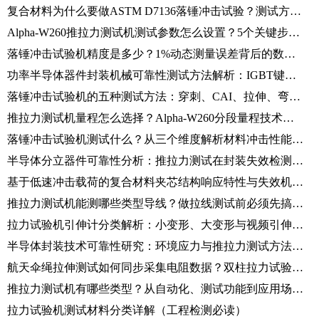
复合材料为什么要做ASTM D7136落锤冲击试验？测试方法与标准要求解析
Alpha-W260推拉力测试机测试参数怎么设置？5个关键步骤解析
落锤冲击试验机精度是多少？1%动态测量误差背后的数据采集技术解析
功率半导体器件封装机械可靠性测试方法解析：IGBT键合线拉力与芯片剪切检测
落锤冲击试验机的五种测试方法：穿刺、CAI、拉伸、弯曲及剥离冲击试验解析
推拉力测试机量程怎么选择？Alpha-W260分段量程技术详解
落锤冲击试验机测试什么？从三个维度解析材料冲击性能评价方法
半导体分立器件可靠性分析：推拉力测试在封装失效检测中的应用解析
基于低速冲击载荷的复合材料夹芯结构响应特性与失效机理研究（仪器化落锤法）
推拉力测试机能测哪些类型导线？做拉线测试前必须先搞清楚这些问题
拉力试验机引伸计分类解析：小变形、大变形与视频引伸计区别详解
半导体封装技术可靠性研究：环境应力与推拉力测试方法论解析
航天伞绳拉伸测试如何同步采集电阻数据？双柱拉力试验机操作全流程
推拉力测试机有哪些类型？从自动化、测试功能到应用场景的完整分类解析
拉力试验机测试材料分类详解（工程检测必读）