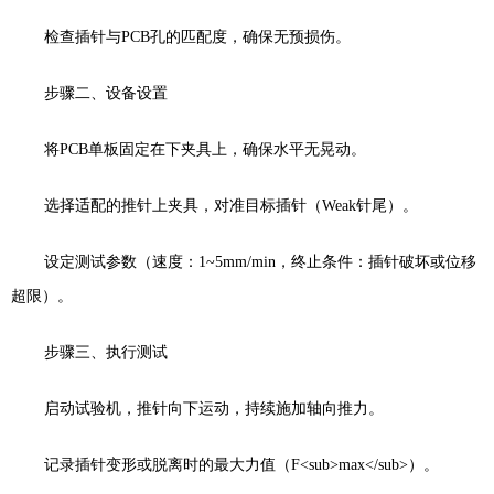
检查插针与
PCB
孔的匹配度，确保无预损伤。
步骤二、设备设置
将
PCB
单板固定在下夹具上，确保水平无晃动。
选择适配的推针上夹具，对准目标插针（
Weak
针尾）。
设定测试参数（速度：
1~5mm/min
，终止条件：插针破坏或位移
超限）。
步骤三、执行测试
启动试验机，推针向下运动，持续施加轴向推力。
记录插针变形或脱离时的最大力值（
F<sub>max</sub>
）。