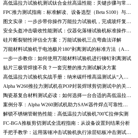
高低温拉力试验机测试钛合金丝高温性能：关键步骤与常见误区
FPC推力测试指南：标准解读、设备选型（Beta S100）与测试全流程
图文实录：一步步带你操作万能拉力试验机，完成玻纤复材拉伸实验
安全头盔冲击吸收性能测试：仪器化落锤试验机标准操作规范（SOP）
硅片断裂韧性评估全方案：万能试验机三点弯曲法详解
万能材料试验机于电池极片180°剥离测试的标准方法（ASTM D903）
一步一步教你：如何使用万能材料试验机进行铆钉剥离测试
贴片三极管焊接不良？一套完整的推力测试解决方案
高低温拉力试验机实战手册：纳米碳纤维高温测试从“入门”到“精通”
Alpha W260推拉力测试机在POP封装焊球剪切测试中的关键应用与操作流程
陶瓷基复合材料测试必读：如何选择一台合适的高低温拉力试验机？
案例分享：Alpha W260测试机助力SAW器件焊点可靠性测试
解锁不锈钢管耐热性能：高低温拉力试验机700℃拉伸实测
FC-BGA推板剪切测试全流程指南：从设备设置到结果分析
手把手教学：运用落锤冲击试验机执行涂层铝板冲击测试的规范流程