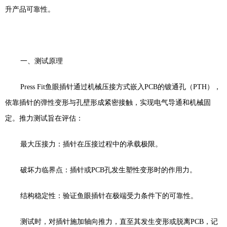
升产品可靠性。
一、测试原理
Press Fit
鱼眼插针通过机械压接方式嵌入
PCB
的镀通孔（
PTH
），
依靠插针的弹性变形与孔壁形成紧密接触，实现电气导通和机械固
定。推力测试旨在评估：
最大压接力：插针在压接过程中的承载极限。
破坏力临界点：插针或
PCB
孔发生塑性变形时的作用力。
结构稳定性：验证鱼眼插针在极端受力条件下的可靠性。
测试时，对插针施加轴向推力，直至其发生变形或脱离
PCB
，记