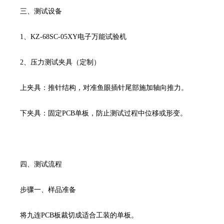
三、测试设备
1
、
KZ-68SC-05XY
电子万能试验机
2、压力测试夹具（定制）
上夹具：推针结构，对准鱼眼插针尾部施加轴向推力。
下夹具：固定
PCB
单板，防止测试过程中位移或形变。
四、测试流程
步骤一、样品准备
将九连
PCB
板裁切成适合工装的单板。