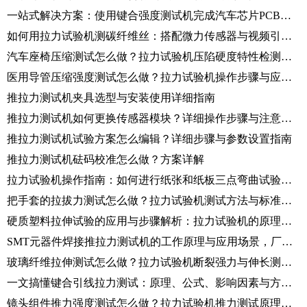
一站式解决方案：使用键合强度测试机完成汽车芯片PCB板强度测试
如何用拉力试验机测碳纤维丝：搭配微力传感器与视频引伸计的应用案例
汽车座椅压缩测试怎么做？拉力试验机压陷硬度特性检测全流程解析
医用导管压缩强度测试怎么做？拉力试验机操作步骤与应用详解
推拉力测试机夹具选型与安装使用详细指南
推拉力测试机如何更换传感器模块？详细操作步骤与注意事项
推拉力测试机试验方案怎么编辑？详细步骤与参数设置指南
推拉力测试机砝码校准怎么做？方案详解
拉力试验机操作指南：如何进行纸张和纸板三点弯曲试验？详细步骤解析！
把手套的拉拔力测试怎么做？拉力试验机测试方法与标准解析
硬质塑料拉伸试验的应用与步骤解析：拉力试验机的原理和操作方法
SMT元器件焊接推拉力测试机的工作原理与应用场景，厂家技术解答！
玻璃纤维拉伸测试怎么做？拉力试验机断裂强力与伸长测定全解析
一文搞懂键合引线拉力测试：原理、公式、影响因素与方法全解析
镜头组件推力强度测试怎么做？拉力试验机推力测试原理、标准与操作流程