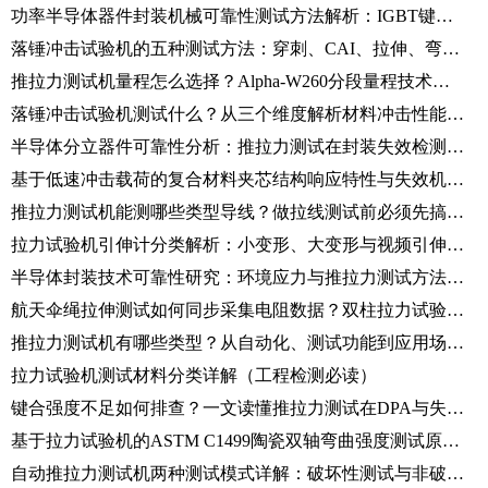
功率半导体器件封装机械可靠性测试方法解析：IGBT键合线拉力与芯片剪切检测
落锤冲击试验机的五种测试方法：穿刺、CAI、拉伸、弯曲及剥离冲击试验解析
推拉力测试机量程怎么选择？Alpha-W260分段量程技术详解
落锤冲击试验机测试什么？从三个维度解析材料冲击性能评价方法
半导体分立器件可靠性分析：推拉力测试在封装失效检测中的应用解析
基于低速冲击载荷的复合材料夹芯结构响应特性与失效机理研究（仪器化落锤法）
推拉力测试机能测哪些类型导线？做拉线测试前必须先搞清楚这些问题
拉力试验机引伸计分类解析：小变形、大变形与视频引伸计区别详解
半导体封装技术可靠性研究：环境应力与推拉力测试方法论解析
航天伞绳拉伸测试如何同步采集电阻数据？双柱拉力试验机操作全流程
推拉力测试机有哪些类型？从自动化、测试功能到应用场景的完整分类解析
拉力试验机测试材料分类详解（工程检测必读）
键合强度不足如何排查？一文读懂推拉力测试在DPA与失效分析中的核心应用
基于拉力试验机的ASTM C1499陶瓷双轴弯曲强度测试原理详解
自动推拉力测试机两种测试模式详解：破坏性测试与非破坏性测试区别