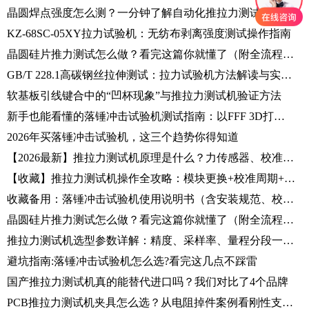
晶圆焊点强度怎么测？一分钟了解自动化推拉力测试机操作
KZ-68SC-05XY拉力试验机：无纺布剥离强度测试操作指南
晶圆硅片推力测试怎么做？看完这篇你就懂了（附全流程实操指南）
GB/T 228.1高碳钢丝拉伸测试：拉力试验机方法解读与实操指南
软基板引线键合中的“凹杯现象”与推拉力测试机验证方法
新手也能看懂的落锤冲击试验机测试指南：以FFF 3D打印CFRP厚层合板为例
2026年买落锤冲击试验机，这三个趋势你得知道
【2026最新】推拉力测试机原理是什么？力传感器、校准规范、测试流程一篇讲清
【收藏】推拉力测试机操作全攻略：模块更换+校准周期+故障排查，工程师必备指南
收藏备用：落锤冲击试验机使用说明书（含安装规范、校准流程、安全要点）
晶圆硅片推力测试怎么做？看完这篇你就懂了（附全流程实操指南）
推拉力测试机选型参数详解：精度、采样率、量程分段一篇讲透
避坑指南:落锤冲击试验机怎么选?看完这几点不踩雷
国产推拉力测试机真的能替代进口吗？我们对比了4个品牌
PCB推拉力测试机夹具怎么选？从电阻掉件案例看刚性支撑的重要性