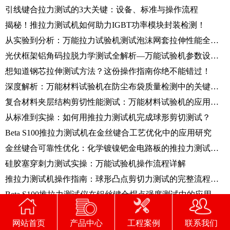
引线键合拉力测试的3大关键：设备、标准与操作流程
揭秘！推拉力测试机如何助力IGBT功率模块封装检测！
从实验到分析：万能拉力试验机测试泡沫网套拉伸性能全流程
光伏框架铝角码拉脱力学测试全解析—万能试验机参数设置与数据解读
想知道钢芯拉伸测试方法？这份操作指南你绝不能错过！
深度解析：万能材料试验机在防尘布袋质量检测中的关键应用
复合材料夹层结构剪切性能测试：万能材料试验机的应用与标准解析
从标准到实操：如何用推拉力测试机完成球形剪切测试？
Beta S100推拉力测试机在金丝键合工艺优化中的应用研究
金丝键合可靠性优化：化学镀镍钯金电路板的推拉力测试分析
硅胶塞穿刺力测试实操：万能试验机操作流程详解
推拉力测试机操作指南：球形凸点剪切力测试的完整流程与数据分析
Beta S100推拉力测试仪在铝丝键合焊点强度测试中的应用
推拉力测试机在BGA焊球剪切强度测试中的应用与操作指南
网站首页
产品中心
工程案例
联系我们
电子万能试验机助力硫化橡胶拉伸测试，四步精确解析操作流程