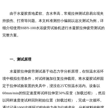
由于水凝胶质地柔软、含水率高，常规拉伸测试容易出现夹
持损伤、打滑等问题。本文科准测控小编就以这次测试为例，详
细介绍使用
SSBY
-
100
水浴疲劳试验机进行水凝胶拉伸疲劳测试的
完整方案。
一、测试原理
水凝胶拉伸疲劳测试基于动态力学分析原理，在恒温水浴环
境中模拟生理条件，对试样施加往复拉伸载荷。将水凝胶试样固
定于拉伸试验装置的夹具中，浸没在
25
℃恒温水浴内。设备以
60mm/min
的恒定速度将试样拉伸至
50%
应变（加载过程），然后
以同样速度使试样回到初始位置（卸载过程），完成一次循环。
通过记录
1000
次循环过程中的力值与位移变化，分析材料的刚度