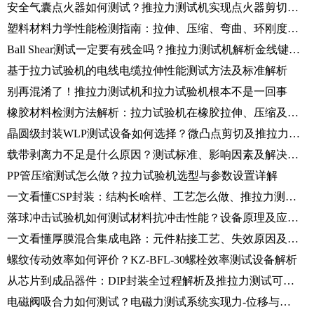
安全气囊点火器如何测试？推拉力测试机实现点火器剪切力检测
塑料材料力学性能检测指南：拉伸、压缩、弯曲、环刚度测试方法解析
Ball Shear测试一定要有残金吗？推拉力测试机解析金线键合可靠性
基于拉力试验机的电线电缆拉伸性能测试方法及标准解析
别再混淆了！推拉力测试机和拉力试验机根本不是一回事
橡胶材料检测方法解析：拉力试验机在橡胶拉伸、压缩及撕裂测试中的应用
晶圆级封装WLP测试设备如何选择？微凸点剪切及推拉力测试方法介绍
载带剥离力不足是什么原因？测试标准、影响因素及解决方法详解
PP管压缩测试怎么做？拉力试验机选型与参数设置详解
一文看懂CSP封装：结构长啥样、工艺怎么做、推拉力测试怎么测
落球冲击试验机如何测试材料抗冲击性能？设备原理及应用介绍
一文看懂厚膜混合集成电路：元件粘接工艺、失效原因及剪切力测试方法
螺纹传动效率如何评价？KZ-BFL-30螺栓效率测试设备解析
从芯片到成品器件：DIP封装全过程解析及推拉力测试可靠性验证
电磁阀吸合力如何测试？电磁力测试系统实现力-位移与驱动参数同步分析