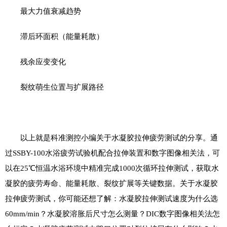
最大力值衰减趋势
滞后环面积（能量耗散）
残余应变变化
裂纹萌生位置与扩展路径
以上就是科准测控小编关于水凝胶拉伸疲劳测试的分享。通
过
SSBY
-
100
水浴疲劳试验机配合拉伸装置和数字图像相关法，可
以在
25
℃恒温水浴环境中精准完成
1000
次循环拉伸测试，获取水
凝胶的疲劳寿命、能量耗散、裂纹扩展等关键数据。关于水凝胶
拉伸疲劳测试，你可能还想了解：水凝胶拉伸测试速度为什么选
60mm/min
？水凝胶溶胀后尺寸怎么测量？
DIC
数字图像相关法怎