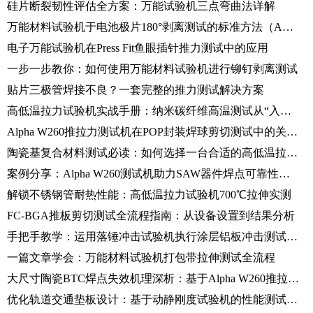
硅片断裂韧性评估全方案：万能试验机三点弯曲法详解
万能材料试验机于电池极片180°剥离测试的标准方法（ASTM D903）
电子万能试验机在Press Fit鱼眼插针推力测试中的应用
一步一步教你：如何使用万能材料试验机进行铆钉剥离测试
贴片三极管焊接不良？一套完整的推力测试解决方案
高低温拉力试验机实战手册：纳米碳纤维高温测试从“入门”到“精通”
Alpha W260推拉力测试机在POP封装焊球剪切测试中的关键应用与操作流程
陶瓷基复合材料测试必读：如何选择一台合适的高低温拉力试验机？
案例分享：Alpha W260测试机助力SAW器件焊点可靠性测试
解锁不锈钢管耐热性能：高低温拉力试验机700℃拉伸实测
FC-BGA推板剪切测试全流程指南：从设备设置到结果分析
手把手教学：运用落锤冲击试验机执行涂层铝板冲击测试的规范流程
一篇文章学会：万能材料试验机打包带拉伸测试全流程
大尺寸陶瓷BTC焊点失效机理深析：基于Alpha W260推拉力测试机的应用与操作
优化轨道交通垫板设计：基于动静刚度试验机的性能测试与分析