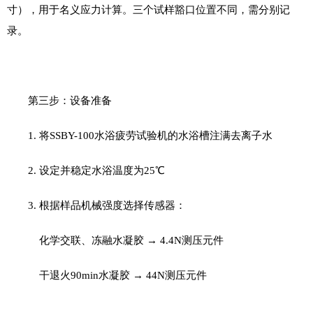
寸），用于名义应力计算。三个试样豁口位置不同，需分别记
录。
第三步：设备准备
1.
将
SSBY
-
100
水浴疲劳试验机的水浴槽注满去离子水
2.
设定并稳定水浴温度为
25
℃
3.
根据样品机械强度选择传感器：
化学交联、冻融水凝胶
→
4.4N
测压元件
干退火
90min
水凝胶 →
44N
测压元件