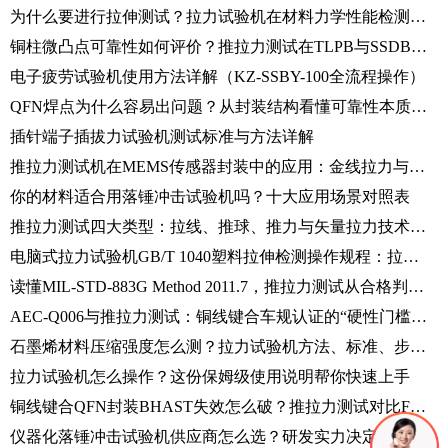
为什么要进行拉伸测试？拉力试验机在材料力学性能检测中的核心应用
铜柱微凸点可靠性如何评价？推拉力测试在TLPB与SSDB中的应用
电子疲劳试验机使用方法详解（KZ-SSBY-100全流程操作）
QFN焊点为什么容易出问题？从封装结构看懂可靠性本质（含Alpha-W260推拉力测试机应用）
插针端子插拔力试验机测试标准与方法详解
推拉力测试机在MEMS传感器封装中的应用：金线拉力与芯片推力测试技术解析
你的材料适合用落锤冲击试验机吗？十大应用场景对照表
推拉力测试四大类型：拉线、推球、推力与矢量拉力技术详解
电脑式拉力试验机GB/T 1040塑料拉伸检测操作规程：拉伸强度、断裂伸长率、弹性模量一次测准
读懂MIL-STD-883G Method 2011.7，推拉力测试从合格判定到失效归类的完整技术手册
AEC-Q006与推拉力测试：铜线键合车规认证的“硬性门槛”全解析
石墨烯材料压缩强度怎么测？拉力试验机方法、标准、步骤详解
拉力试验机怎么操作？这份保姆级使用说明帮你快速上手
铜线键合QFN封装BHAST失效怎么破？推拉力测试对比FSF与FSFF模式给出答案
仪器化落锤冲击试验机供应商怎么选？研发实力决定数据可靠性