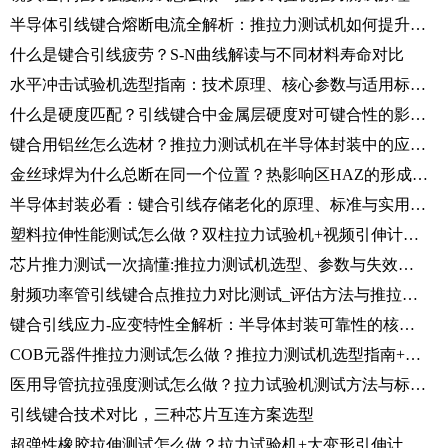
半导体引线键合熔断电流全解析：推拉力测试机如何提升器件可靠性？
什么是键合引线疲劳？S-N曲线解读与不同材料寿命对比
水平冲击试验机选型指南：技术原理、核心参数与适用标准全解析
什么是硬度匹配？引线键合中金属层硬度对可键合性的影响解析
键合用铝丝怎么选材？推拉力测试机在半导体封装中的应用解析
金丝球焊为什么总断在同一个位置？热影响区HAZ的形成、问题与管控方法
半导体封装必看：键合引线存储老化的原理、标准与实用管控全解析
塑料拉伸性能测试怎么做？双柱拉力试验机+视频引伸计完整方案解析
芯片推力测试一次搞懂:推拉力测试机选型、参数与失效分析
射频功率管引线键合点推拉力对比测试_评估方法与推拉力测试机测试流程详解
键合引线应力-应变特性全解析：半导体封装可靠性的核心力学基础
COB元器件推拉力测试怎么做？推拉力测试机选型指南+实测演示
医用导管抗拉强度测试怎么做？拉力试验机测试方法与标准解析
引线键合技术对比，三种芯片互连方案选型
超弹性橡胶拉伸测试怎么做？拉力试验机+大变形引伸计完整测试方案解析