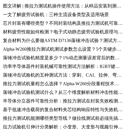
图文详解 | 推拉力测试机操作使用方法：从样品安装到测试结果分析完整流程
一文了解疲劳试验机：三种主流设备类型及适用场景
芯片封装有哪些类型？不同封装结构及推拉力测试机可靠性检测方法解析
材料疲劳性能如何检测？电子式动静态疲劳试验机原理与应用解析
复合材料为什么要做ASTM D7136落锤冲击试验？测试方法与标准要求解析
Alpha-W260推拉力测试机测试参数怎么设置？5个关键步骤解析
落锤冲击试验机精度是多少？1%动态测量误差背后的数据采集技术解析
功率半导体器件封装机械可靠性测试方法解析：IGBT键合线拉力与芯片剪切检测
落锤冲击试验机的五种测试方法：穿刺、CAI、拉伸、弯曲及剥离冲击试验解析
推拉力测试机量程怎么选择？Alpha-W260分段量程技术详解
落锤冲击试验机测试什么？从三个维度解析材料冲击性能评价方法
半导体分立器件可靠性分析：推拉力测试在封装失效检测中的应用解析
基于低速冲击载荷的复合材料夹芯结构响应特性与失效机理研究（仪器化落锤法）
推拉力测试机能测哪些类型导线？做拉线测试前必须先搞清楚这些问题
拉力试验机引伸计分类解析：小变形、大变形与视频引伸计区别详解