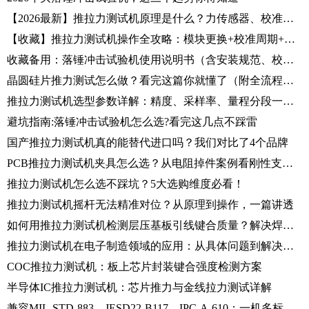
【2026最新】推拉力测试机原理是什么？力传感器、校准规范、测试流程一篇讲清
【收藏】推拉力测试机操作全攻略：模块更换+校准周期+故障排查，工程师必备指南
收藏备用：落锤冲击试验机使用说明书（含安装规范、校准流程、安全要点）
晶圆硅片推力测试怎么做？看完这篇你就懂了（附全流程实操指南）
推拉力测试机选型参数详解：精度、采样率、量程分段一篇讲透
避坑指南:落锤冲击试验机怎么选?看完这几点不踩雷
国产推拉力测试机真的能替代进口吗？我们对比了4个品牌
PCB推拉力测试机夹具怎么选？从电阻掉件案例看刚性支撑的重要性
推拉力测试机怎么选不踩坑？5大选购维度必看！
推拉力测试机摇杆无法精准对位？从原理到操作，一篇讲透
如何用推拉力测试机检测层压基板引线键合质量？解决焊盘部分支撑难题
推拉力测试机在电子制造领域的应用：从具体问题到解决方案
COC推拉力测试机：板上芯片封装键合强度检测方案
半导体IC推拉力测试机：芯片推力与金线拉力测试详解
兼容MIL-STD-883、JESD22-B117、IPC-A-610：一机多标焊接强度检测系统