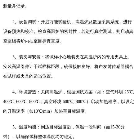
测量并记录。
2
、
设备调试：开启万能试验机、高温炉及数据采集系统，进行
设备预热和校准。检查高温炉的密封性，若进行真空测试，则启动真
空泵组将炉内抽至目标真空度。
3
、
装夹与安装：将试样小心地装夹在高温炉内的专用夹具上。
安装高温引伸计于试样标距段，确保接触良好。将声发射传感器耦合
在试样或夹具的适当位置。
4
、
环境营造：关闭高温炉，根据测试方案（如：空气环境
25
℃
,
400
℃
, 600
℃
, 800
℃；真空环境
600
℃
, 800
℃）启动加热程序，以设定
的升温速率（如
10
℃
/min
）加热至目标温度。
5
、
温度均衡：到达目标温度后，保温一段时间（如
15-30
分
钟），以确保试样整体温度均匀稳定。