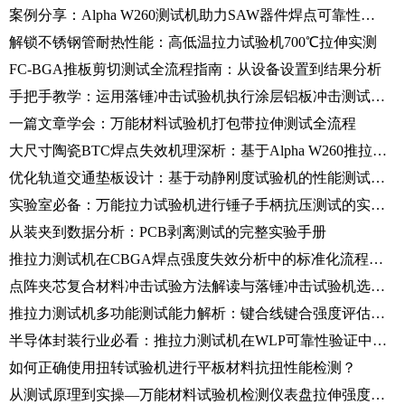
案例分享：Alpha W260测试机助力SAW器件焊点可靠性测试
解锁不锈钢管耐热性能：高低温拉力试验机700℃拉伸实测
FC-BGA推板剪切测试全流程指南：从设备设置到结果分析
手把手教学：运用落锤冲击试验机执行涂层铝板冲击测试的规范流程
一篇文章学会：万能材料试验机打包带拉伸测试全流程
大尺寸陶瓷BTC焊点失效机理深析：基于Alpha W260推拉力测试机的应用与操作
优化轨道交通垫板设计：基于动静刚度试验机的性能测试与分析
实验室必备：万能拉力试验机进行锤子手柄抗压测试的实操指南
从装夹到数据分析：PCB剥离测试的完整实验手册
推拉力测试机在CBGA焊点强度失效分析中的标准化流程与实践
点阵夹芯复合材料冲击试验方法解读与落锤冲击试验机选型指南
推拉力测试机多功能测试能力解析：键合线键合强度评估的标准化流程
半导体封装行业必看：推拉力测试机在WLP可靠性验证中的关键应用
如何正确使用扭转试验机进行平板材料抗扭性能检测？
从测试原理到实操—万能材料试验机检测仪表盘拉伸强度的完整方案