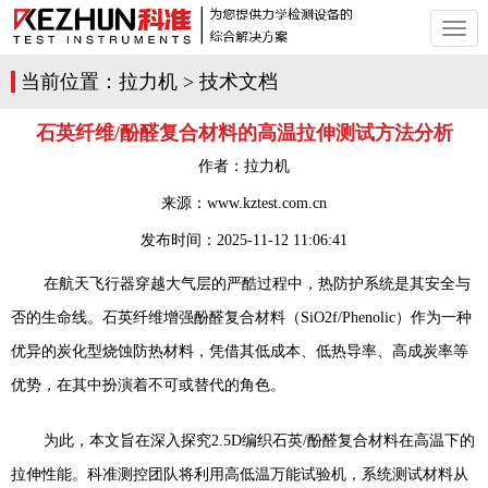
切
换
导
当前位置：
拉力机
>
技术文档
航
石英纤维/酚醛复合材料的高温拉伸测试方法分析
作者：
拉力机
来源：www.kztest.com.cn
发布时间：
2025-11-12 11:06:41
在航天飞行器穿越大气层的严酷过程中，热防护系统是其安全与
否的生命线。石英纤维增强酚醛复合材料（
SiO2f/Phenolic
）作为一种
优异的炭化型烧蚀防热材料，凭借其低成本、低热导率、高成炭率等
优势，在其中扮演着不可或替代的角色。
为此，本文旨在深入探究
2.5D
编织石英
/
酚醛复合材料在高温下的
拉伸性能。科准测控团队将利用高低温万能试验机，系统测试材料从