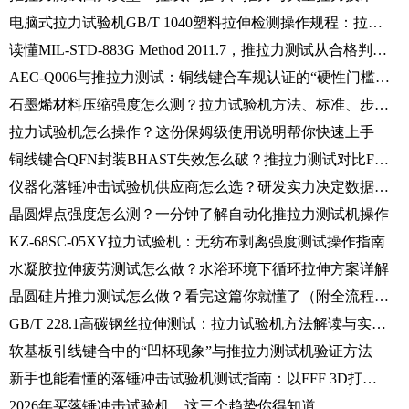
电脑式拉力试验机GB/T 1040塑料拉伸检测操作规程：拉伸强度、断裂伸长率、弹性模量一次测准
读懂MIL-STD-883G Method 2011.7，推拉力测试从合格判定到失效归类的完整技术手册
AEC-Q006与推拉力测试：铜线键合车规认证的“硬性门槛”全解析
石墨烯材料压缩强度怎么测？拉力试验机方法、标准、步骤详解
拉力试验机怎么操作？这份保姆级使用说明帮你快速上手
铜线键合QFN封装BHAST失效怎么破？推拉力测试对比FSF与FSFF模式给出答案
仪器化落锤冲击试验机供应商怎么选？研发实力决定数据可靠性
晶圆焊点强度怎么测？一分钟了解自动化推拉力测试机操作
KZ-68SC-05XY拉力试验机：无纺布剥离强度测试操作指南
水凝胶拉伸疲劳测试怎么做？水浴环境下循环拉伸方案详解
晶圆硅片推力测试怎么做？看完这篇你就懂了（附全流程实操指南）
GB/T 228.1高碳钢丝拉伸测试：拉力试验机方法解读与实操指南
软基板引线键合中的“凹杯现象”与推拉力测试机验证方法
新手也能看懂的落锤冲击试验机测试指南：以FFF 3D打印CFRP厚层合板为例
2026年买落锤冲击试验机，这三个趋势你得知道