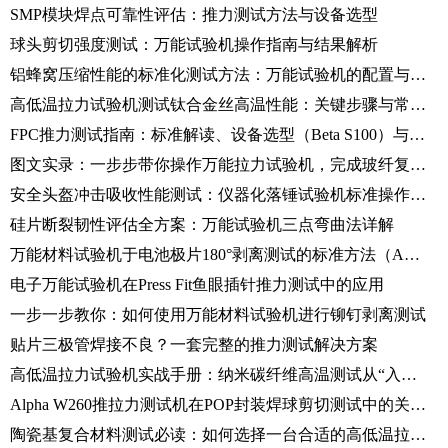
SMP模块焊点可靠性评估：推力测试方法与设备选型
球头剪切强度测试：万能试验机操作指南与结果解析
铝蜂窝压缩性能的标准化测试方法：万能试验机的配置与操作实践
高低温拉力试验机测试钛合金丝高温性能：关键步骤与常见误区
FPC推力测试指南：标准解读、设备选型（Beta S100）与测试全流程
图文实录：一步步带你操作万能拉力试验机，完成玻纤复材拉伸实验
安全头盔冲击吸收性能测试：仪器化落锤试验机标准操作规范（SOP）
硅片断裂韧性评估全方案：万能试验机三点弯曲法详解
万能材料试验机于电池极片180°剥离测试的标准方法（ASTM D903）
电子万能试验机在Press Fit鱼眼插针推力测试中的应用
一步一步教你：如何使用万能材料试验机进行铆钉剥离测试
贴片三极管焊接不良？一套完整的推力测试解决方案
高低温拉力试验机实战手册：纳米碳纤维高温测试从“入门”到“精通”
Alpha W260推拉力测试机在POP封装焊球剪切测试中的关键应用与操作流程
陶瓷基复合材料测试必读：如何选择一台合适的高低温拉力试验机？