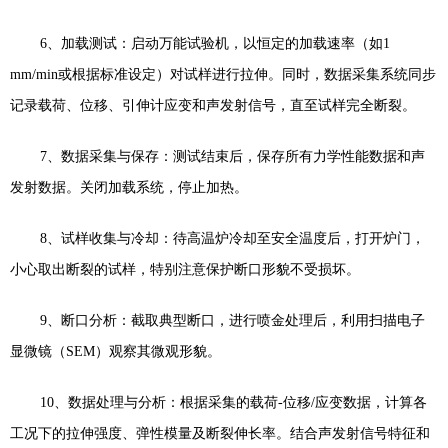
6
、
加载测试：启动万能试验机，以恒定的加载速率（如
1
mm/min
或根据标准设定）对试样进行拉伸。同时，数据采集系统同步
记录载荷、位移、引伸计应变和声发射信号，直至试样完全断裂。
7
、
数据采集与保存：测试结束后，保存所有力学性能数据和声
发射数据。关闭加载系统，停止加热。
8
、
试样收集与冷却：待高温炉冷却至安全温度后，打开炉门，
小心取出断裂的试样，特别注意保护断口形貌不受损坏。
9
、
断口分析：截取典型断口，进行喷金处理后，利用扫描电子
显微镜（
SEM
）观察其微观形貌。
10
、
数据处理与分析：根据采集的载荷
-
位移
/
应变数据，计算各
工况下的拉伸强度、弹性模量及断裂伸长率。结合声发射信号特征和