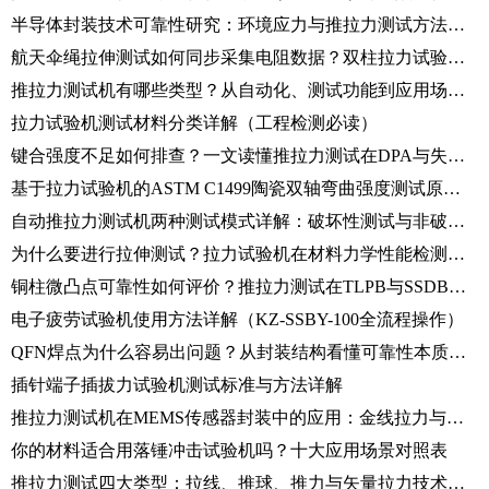
半导体封装技术可靠性研究：环境应力与推拉力测试方法论解析
航天伞绳拉伸测试如何同步采集电阻数据？双柱拉力试验机操作全流程
推拉力测试机有哪些类型？从自动化、测试功能到应用场景的完整分类解析
拉力试验机测试材料分类详解（工程检测必读）
键合强度不足如何排查？一文读懂推拉力测试在DPA与失效分析中的核心应用
基于拉力试验机的ASTM C1499陶瓷双轴弯曲强度测试原理详解
自动推拉力测试机两种测试模式详解：破坏性测试与非破坏性测试区别
为什么要进行拉伸测试？拉力试验机在材料力学性能检测中的核心应用
铜柱微凸点可靠性如何评价？推拉力测试在TLPB与SSDB中的应用
电子疲劳试验机使用方法详解（KZ-SSBY-100全流程操作）
QFN焊点为什么容易出问题？从封装结构看懂可靠性本质（含Alpha-W260推拉力测试机应用）
插针端子插拔力试验机测试标准与方法详解
推拉力测试机在MEMS传感器封装中的应用：金线拉力与芯片推力测试技术解析
你的材料适合用落锤冲击试验机吗？十大应用场景对照表
推拉力测试四大类型：拉线、推球、推力与矢量拉力技术详解