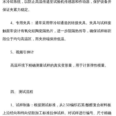
水冷却系统，以防止高温传递至试验机传感器和作动器，保护设备并
保证夹紧力稳定。
4
、
专用夹具：
通常采用带冷却通道的转接夹具。夹具与试样接
触面常设计有氧化铝陶瓷隔热片，进一步阻隔热传导，确保试样标距
段位于均匀高温区，而夹持端保持低温。
5
、视频引伸计
高温环境下精确测量试样的真实变形量，用于计算弹性模量。
四、
测试流程
1
、
试样制备：根据测试标准，从
2.5D
编织石英
/
酚醛复合材料板
上沿经向和纬向切割加工标准拉伸试样。对试样进行编号、尺寸精确